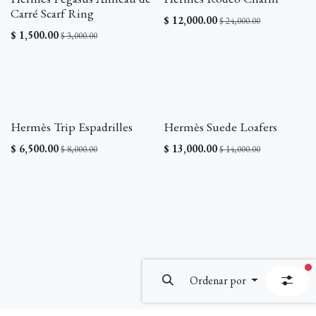
¡REBAJA!
¡REBAJA!
Carré Scarf Ring
$
12,000.00
$
24,000.00
$
1,500.00
$
3,000.00
¡REBAJA!
¡REBAJA!
Hermès Trip Espadrilles
Hermès Suede Loafers
$
6,500.00
$
13,000.00
$
8,000.00
$
14,000.00
fi
Ordenar por