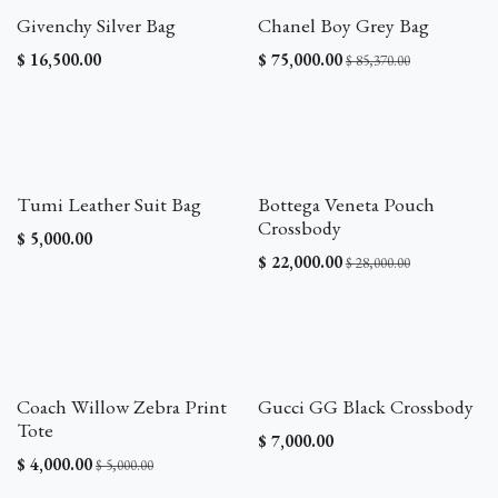
Givenchy Silver Bag
Chanel Boy Grey Bag
$
16,500.00
$
75,000.00
$
85,370.00
¡REBAJA!
Tumi Leather Suit Bag
Bottega Veneta Pouch
Crossbody
$
5,000.00
$
22,000.00
$
28,000.00
¡REBAJA!
Coach Willow Zebra Print
Gucci GG Black Crossbody
Tote
$
7,000.00
$
4,000.00
$
5,000.00