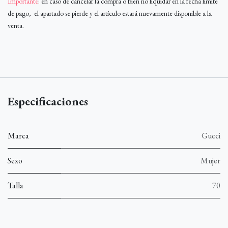
Importante
: en caso de cancelar la compra o bien no liquidar en la fecha limite
de pago, el apartado se pierde y el artículo estará nuevamente disponible a la
venta.
Especificaciones
Marca
Gucci
Sexo
Mujer
Talla
70