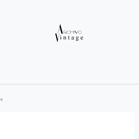
icio
Diseñadores
Bolsas
Zapatos
Ropa
Accesorios
Rebaj
et