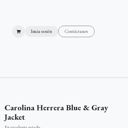
Inicia sesión
Contáctanos
as
Carolina Herrera Blue & Gray
Jacket
En excelente estado.